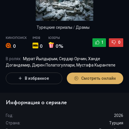
Турецкие сериалы
/
Драмы
КИНОПОИСК
IMDB
ЮЗЕРЫ
1
0
0
0
0%
В ролях:
Мурат Йылдырым, Сердар Орчин, Ханде
Догандемир, Дирен Полатогуллари, Мустафа Кырантепе
В избранное
Смотреть онлайн
Информация о сериале
Год:
2026
Страна:
Турция