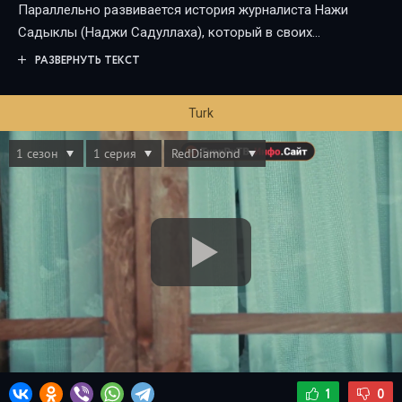
Параллельно развивается история журналиста Нажи
Садыклы (Наджи Садуллаха), который в своих
материалах затрагивает судьбы обычных людей,
РАЗВЕРНУТЬ ТЕКСТ
оказавшихся в водовороте разрушений и надежд на
восстановление.
Turk
1
0