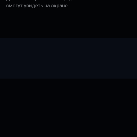
смогут увидеть на экране.
Главная
Фильмы
Сериалы
Мы в Телеграм
Правообладателям
Реклама
© 2024 TVTurK.pro