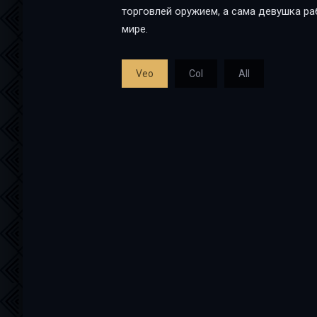
торговлей оружием, а сама девушка ра
мире.
Veo
Col
All