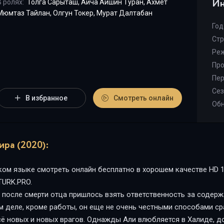
Ин
В ролях:
Толга Сарыташ, Айча Айшин Туран, Ахмет
Мюмтаз Тайлан, Олгун Токер, Мурат Далтабан
Год
Стр
Реж
Про
Пер
Сез
В избранное
Смотреть онлайн
Обн
ра (2020):
ком языке смотреть онлайн бесплатно в хорошем качестве HD 1-
TURK.PRO.
после смерти отца пришлось взять ответственность за содержа
м деле, кроме работы, он еще не очень честными способами с
ё новых и новых врагов. Однажды Али влюбляется в Халиде, д