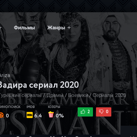
Фильмы
Жанры
Ariza
Задира
сериал 2020
Турецкие сериалы
/
Драмы
/
Боевики
/
Сериалы 2020
КИНОПОИСК
IMDB
ЮЗЕРЫ
2
0
0
6.4
0%