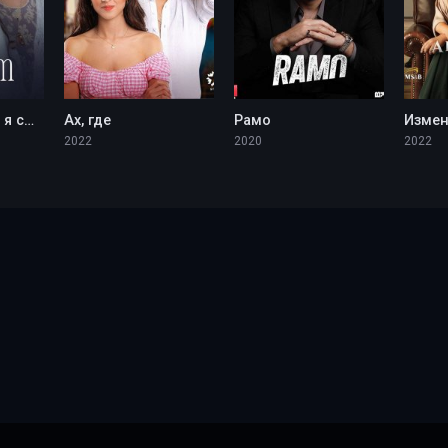
Какие корабли я сжег
Ах, где
Рамо
Изме
2022
2020
2022