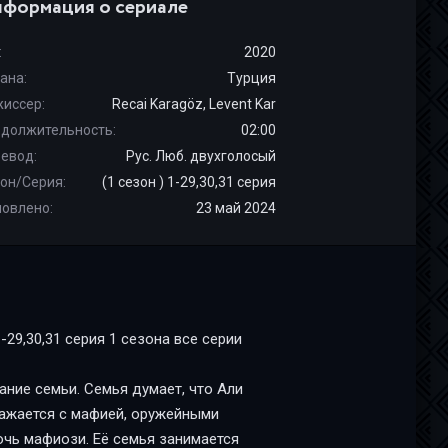
формация о сериале
:
2020
ана:
Турция
иссер:
Recai Karagöz, Levent Kar
должительность:
02:00
евод:
Рус. Люб. двухголосый
он/Серия:
(1 сезон ) 1-29,30,31 серия
овлено:
23 май 2024
29,30,31 серия 1 сезона все серии
ние семьи. Семья думает, что Али
ражается с мафией, оружейными
очь мафиози. Её семья занимается