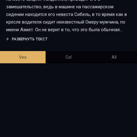
замешательство, ведь в машине на пассажирском
сидении находится его невеста Сибель, в то время как в
кресле водителя сидит неизвестный Омеру мужчина, по
имени Ахмет. Он не верит в то, что это была обычная
авария, и, доверяя своей интуиции, начинает собственное
РАЗВЕРНУТЬ ТЕКСТ
расследование, в ходе которого обнаруживает новые
факты и неопровержимые улики преступления.
Veo
Col
All