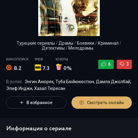
Турецкие сериалы
/
Драмы
/
Боевики
/
Криминал
/
Детективы
/
Мелодрамы
КИНОПОИСК
IMDB
ЮЗЕРЫ
6
3
8.2
7.3
0%
В ролях:
Энгин Акюрек, Туба Бюйюкюстюн, Дамла Джолбай,
Элиф Инджи, Хазал Тюресан
В избранное
Смотреть онлайн
Информация о сериале